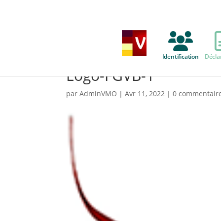
Identification
Décla
Logo-FGVB-1
par
AdminVMO
|
Avr 11, 2022
|
0 commentair