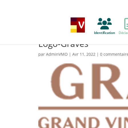
Identification
Décla
Logo-Graves
par
AdminVMO
|
Avr 11, 2022
|
0 commentair