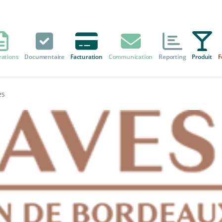
rations
Documentaire
Facturation
Communication
Reporting
Produit
F
es